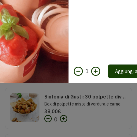
Posate compostabili con tovagliolo
1,00
€
0
1
Aggiungi a
Sinfonia di Gusti: 30 polpette diverse (2 persone)
Box di polpette miste di verdura e carne
38,00
€
0