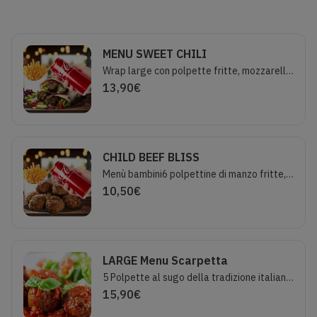
MENU SWEET CHILI
Wrap large con polpette fritte, mozzarella, salsa sweet chili e rucola, patatine fritte, bibita 33cl
13,90
€
CHILD BEEF BLISS
Menù bambini6 polpettine di manzo fritte, 1 patatina small, 1 bibita 33cl
10,50
€
LARGE Menu Scarpetta
5 Polpette al sugo della tradizione italiana, pane, patatine fritte large,1 bibita 33cl
15,90
€