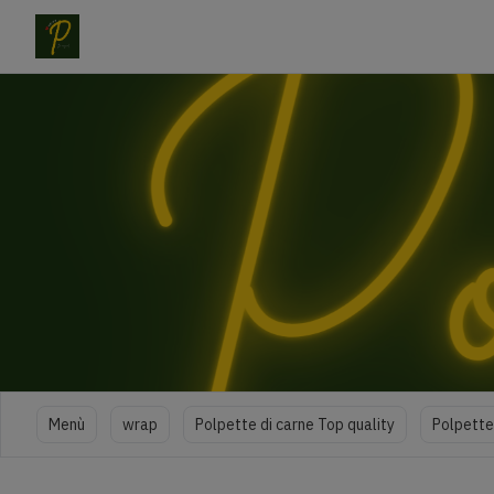
Menù
wrap
Polpette di carne Top quality
Polpette