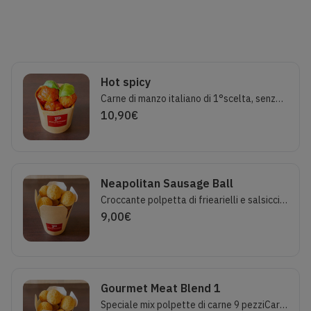
Hot spicy
Carne di manzo italiano di 1°scelta, senza lattosio! Peperoncino .Lavorazione tradizionale.Porzione standard 5 pezzi.
10,90
€
Neapolitan Sausage Ball
Croccante polpetta di friearielli e salsiccia con impanatura di mais.Porzione 7 polpette.Lactose free
9,00
€
Gourmet Meat Blend 1
Speciale mix polpette di carne 9 pezziCarni scelte italiane!Porzione 9 polpette: 3 salsiccia e cicoria, 3 salsiccia e fagioli alla cubana, 3 manzo fritte classiche.Senza lattosio