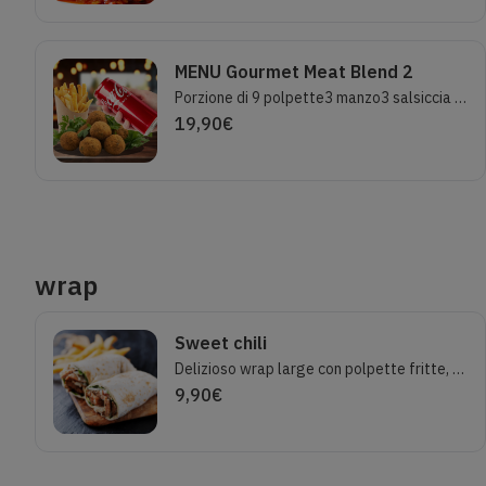
MENU Gourmet Meat Blend 2
Porzione di 9 polpette3 manzo3 salsiccia cicoria3 honey (pollo miele cannella)1 PATATINA FRITTA1 BIBITA 33CL
19,90
€
wrap
Sweet chili
Delizioso wrap large con polpette fritte, mozzarella, salsa sweet chili, rucola.
9,90
€