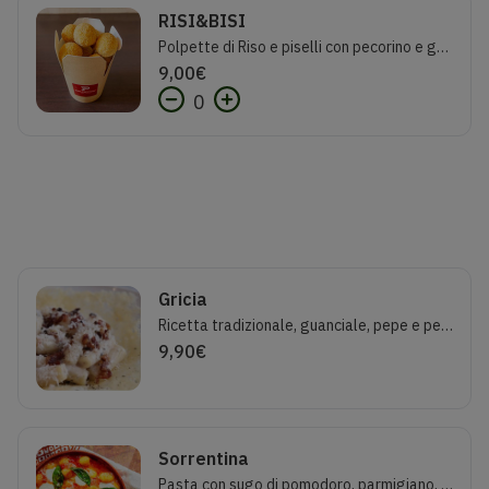
RISI&BISI
Polpette di Riso e piselli con pecorino e guanciale.Porzione 7 pezzi
9,00
€
0
Gricia
Ricetta tradizionale, guanciale, pepe e pecorino romano D.O.P.
9,90
€
Sorrentina
Pasta con sugo di pomodoro, parmigiano, basilico, mozzarella.