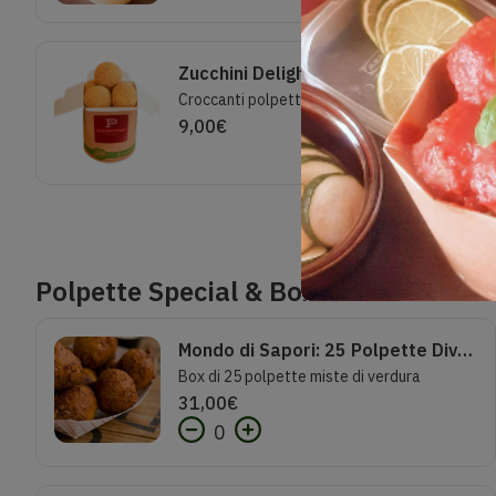
Zucchini Delights
Croccanti polpette di zucchine e patate con una nota di menta fresca.Porzione 7 polpette.Impanatura Mais.Senza lattosio
9,00
€
Polpette Special & Box
Mondo di Sapori: 25 Polpette Diverse (2persone)
Box di 25 polpette miste di verdura
31,00
€
0