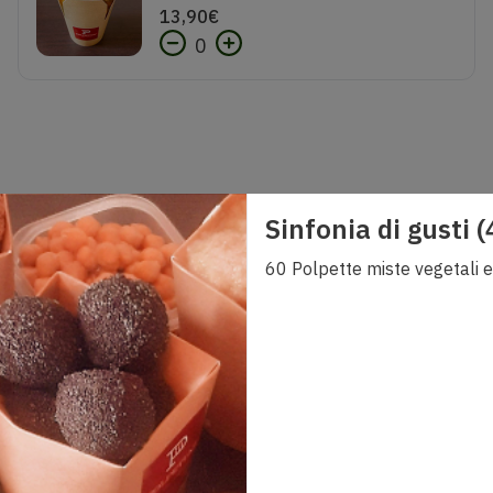
13,90
€
0
Sinfonia di gusti 
Mediterranean Melts
60 Polpette miste vegetali 
Polpette di melanzane in croccante impanatura di mais. 7 pezziSenza lattosio.
9,00
€
Crispy Chickpea bites
Polpette di ceci in croccante impanatura di cornflakes. 7 pezziSenza lattosio.
9,00
€