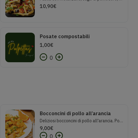
10,90
€
Posate compostabili
1,00
€
0
Bocconcini di pollo all’arancia
Deliziosi bocconcini di pollo all'arancia. Porzione 250g
9,00
€
0