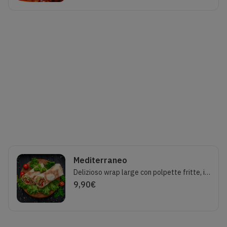
Mediterraneo
Delizioso wrap large con polpette fritte, insalata, pomodorini, patatine fritte e salsa tzatziki.
9,90
€