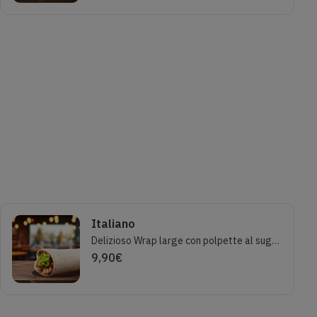
Italiano
Delizioso Wrap large con polpette al sugo classiche, crema di pecorino e basilico fresco.
9,90
€