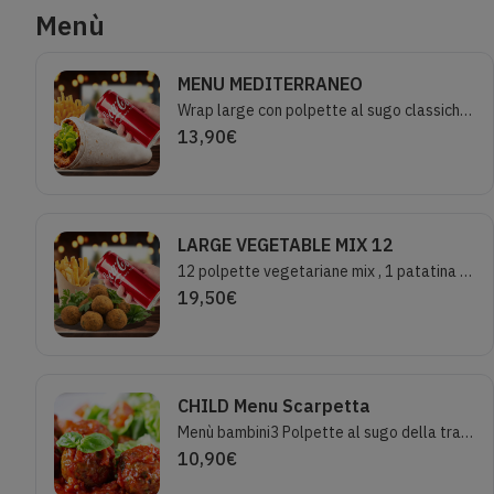
Menù
MENU MEDITERRANEO
Wrap large con polpette al sugo classiche e crema di pecorino, patatine fritte, bibita 33cl
13,90
€
LARGE VEGETABLE MIX 12
12 polpette vegetariane mix , 1 patatina large, 1 bibita 33cl
19,50
€
CHILD Menu Scarpetta
Menù bambini3 Polpette al sugo della tradizione italiana, pane, patatine fritte small,1 bibita 33cl
10,90
€