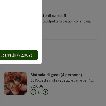
Polpette di carciofi
Croccanti polpette di carciofi con impanatura di mais. Lactose freePorzione 7
9,00
€
l carrello
(
72,00
€
)
Sinfonia di gusti (4 persone)
60 Polpette miste vegetali e carne per 4 persone
72,00
€
0