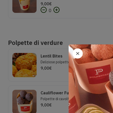
9,00
€
0
Polpette di verdure
Lentil Bites
Deliziose polpette di Lenticchie e rosmarino senza lattosio.Impanatura Cornflakes Porzione 7 pezzi
9,00
€
Cauliflower Fusion Balls
Polpette di cavolfiore e pecorino in delicata impanatura di semi di papavero. 7 pezziSenza lattosio.
9,00
€