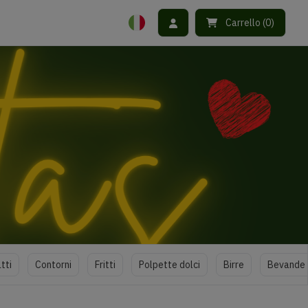
Carrello
(
0
)
tti
Contorni
Fritti
Polpette dolci
Birre
Bevande