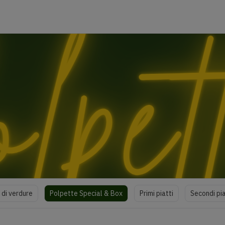
 di verdure
Polpette Special & Box
Primi piatti
Secondi pia