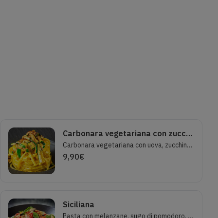
Carbonara vegetariana con zucchine
Carbonara vegetariana con uova, zucchine, pepe, pecorino romano D.O.P.
9,90
€
Siciliana
Pasta con melanzane, sugo di pomodoro, pomodorini, basilico, mozzarella.