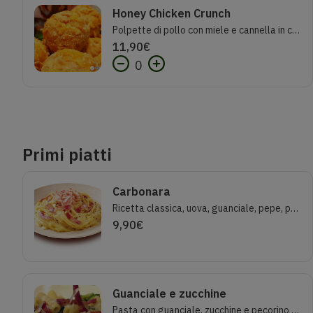
Honey Chicken Crunch
Polpette di pollo con miele e cannella in croccante impanatura di mais.Senza lattosio.Porzione 7 polpette
11,90
€
0
Primi piatti
Carbonara
Ricetta classica, uova, guanciale, pepe, pecorino romano D.O.P.
9,90
€
Guanciale e zucchine
Pasta con guanciale, zucchine e pecorino romano D.O.P.