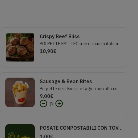
Crispy Beef Bliss
POLPETTE FRITTECarne di manzo italiano di 1°scelta, senza lattosio! Lavorazione tradizionale.Porzione standard 5 pezzi.
10,90
€
Sausage & Bean Bites
Polpette di salsiccia e fagioli neri alla cubana in croccante impanatura di mais. Carne italiana 1°sceltaPorzione basic 7 pezzi .Lactose free
9,00
€
0
POSATE COMPOSTABILI CON TOVAGLIOLO
1,00
€