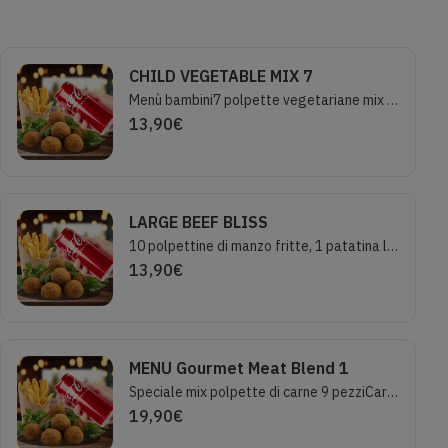
CHILD VEGETABLE MIX 7
Menù bambini7 polpette vegetariane mix , 1 patatina small, 1 bibita 33cl
13,90
€
LARGE BEEF BLISS
10 polpettine di manzo fritte, 1 patatina large, 1 bibita 33cl
13,90
€
MENU Gourmet Meat Blend 1
Speciale mix polpette di carne 9 pezziCarni scelte italiane!Porzione 9 polpette: 3 salsiccia e cicoria, 3 salsiccia e fagioli alla cubana, 3 manzo fritte classiche.1 PATATINA FRITTA1 BIBITA 33CL
19,90
€