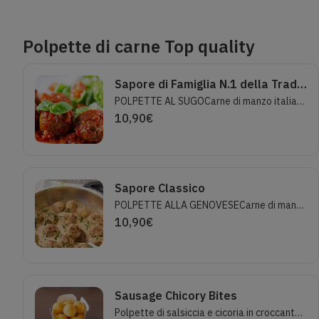
Polpette di carne Top quality
Sapore di Famiglia N.1 della Tradizione Italiana
POLPETTE AL SUGOCarne di manzo italiano di 1°scelta, senza lattosio! Lavorazione tradizionale.Porzione standard 5 pezzi.
10,90
€
Sapore Classico
POLPETTE ALLA GENOVESECarne di manzo italiano di 1°scelta, senza lattosio! Cucinate in umido in vellutata ci cipolle.Lavorazione tradizionale.Porzione standard 5 pezzi.
10,90
€
Sausage Chicory Bites
Polpette di salsiccia e cicoria in croccante impanatura di mais. Carne italiana 1°sceltaPorzione basic 7 pezzi .Lactose free