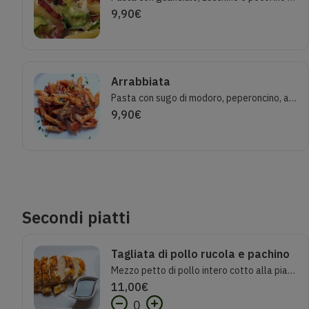
9,90
€
Arrabbiata
Pasta con sugo di modoro, peperoncino, aglio e prezzemolo.
9,90
€
Secondi piatti
Tagliata di pollo rucola e pachino
Mezzo petto di pollo intero cotto alla piastra e condito con rucola e pomodorini
11,00
€
0