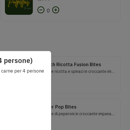
0
(4 persone)
Spinach Ricotta Fusion Bites
e carne per 4 persone
Polpette ricotta e spinaci in croccante impanatura di mais. 7 pezzi
9,00
€
Pepper Pop Bites
Polpette di peperoni in croccante impanatura di mais. 7 pezziSenza lattosio.
9,00
€